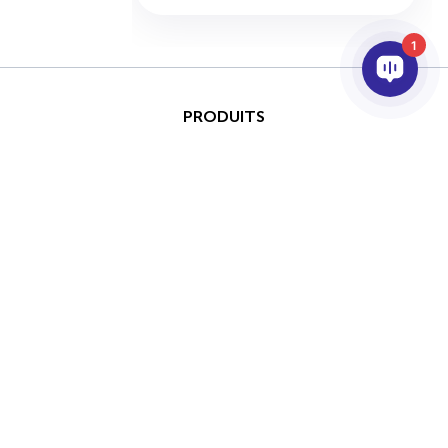
1
PRODUITS
IA ET ANALYTICS
INTÉGRATION
SUPPORT
PARTENAIRES
SOCIETE
Ce site est protégé par
reCAPTCHA et les conditions
Copyright © 2026 AxxonSoft.
d'utilisation de Google
Tous droits réservés.
Politique de confidentialité
Politique de confidentialité
Terme
et
Conditions d'utilisation
appliquer.