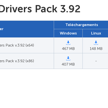
 Drivers Pack 3.92
Téléchargements
ler
Windows
Linux
ers Pack v.3.92 (x64)
467 MB
148 MB
ers Pack v.3.92 (x86)
-
407 MB