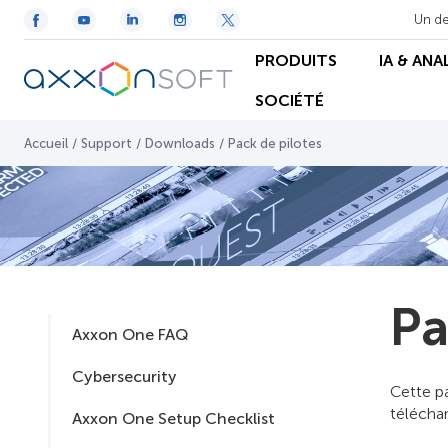
Un de
PRODUITS
IA & ANA
SOCIÉTÉ
Accueil
/
Support
/
Downloads
/
Pack de pilotes
Pa
Axxon One FAQ
Cybersecurity
Cette pa
télécha
Axxon One Setup Checklist