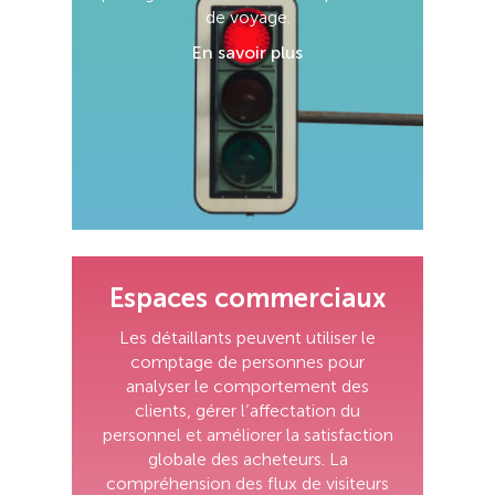
de voyage.
En savoir plus
Espaces commerciaux
Les détaillants peuvent utiliser le
comptage de personnes pour
analyser le comportement des
clients, gérer l’affectation du
personnel et améliorer la satisfaction
globale des acheteurs. La
compréhension des flux de visiteurs