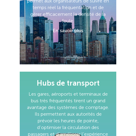
permet aux organisateurs de suivre en
temps réel la fréquentation et de
gérer efficacement la densité de la
foule.
En savoir plus
Hubs de transport
Les gares, aéroports et terminaux de
bus très fréquentés tirent un grand
avantage des systèmes de comptage.
Ils permettent aux autorités de
prévoir les heures de pointe,
d’optimiser la circulation des
passagers et d’améliorer l’expérience