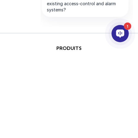
1
PRODUITS
IA ET ANALYTICS
INTÉGRATION
SUPPORT
PARTENAIRES
SOCIETE
Ce site est protégé par
reCAPTCHA et les conditions
Copyright © 2026 AxxonSoft.
d'utilisation de Google
Tous droits réservés.
Politique de confidentialité