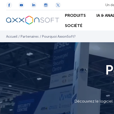
Un de
PRODUITS
IA & ANA
SOCIÉTÉ
Accueil
/
Partenaires
/
Pourquoi AxxonSoft?
P
Découvrez le logiciel 