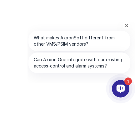
1
PARTENAIRES
SOCIETE
Services aux partenaires
À propos d’AxxonSoft